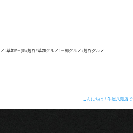
ルメ#草加#三郷#越谷#草加グルメ#三郷グルメ#越谷グルメ
こんにちは！牛屋八潮店