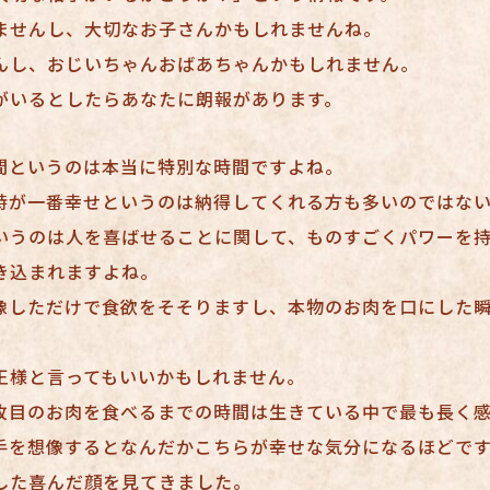
ませんし、大切なお子さんかもしれませんね。
んし、おじいちゃんおばあちゃんかもしれません。
がいるとしたらあなたに朗報があります。
間というのは本当に特別な時間ですよね。
時が一番幸せというのは納得してくれる方も多いのではな
いうのは人を喜ばせることに関して、ものすごくパワーを持
き込まれますよね。
像しただけで食欲をそそりますし、本物のお肉を口にした
王様と言ってもいいかもしれません。
枚目のお肉を食べるまでの時間は生きている中で最も長く
手を想像するとなんだかこちらが幸せな気分になるほどで
した喜んだ顔を見てきました。